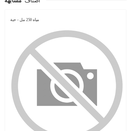
اصناف
مشابهة
مياه 250 مل - حبة