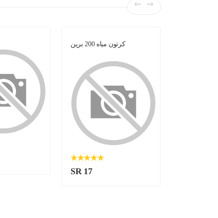
لبن -
كرتون مياه 200 برين
SR 17
SR