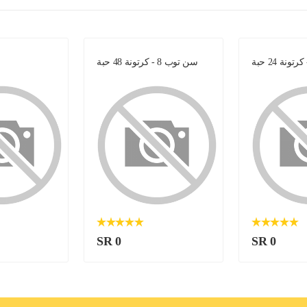
سن توب 8 - كرتونة 48 حبة
SR 0
SR 0