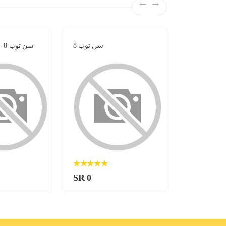
سن توب 8
سن توب 8 - كرتونة 24 حبة
SR 0
SR 300