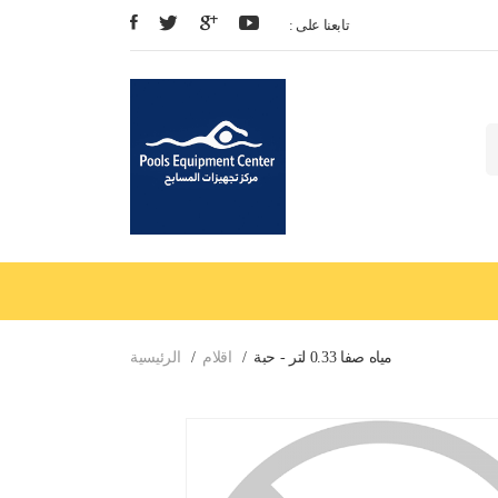
: تابعنا على
مياه صفا 0.33 لتر - حبة
اقلام
الرئيسية