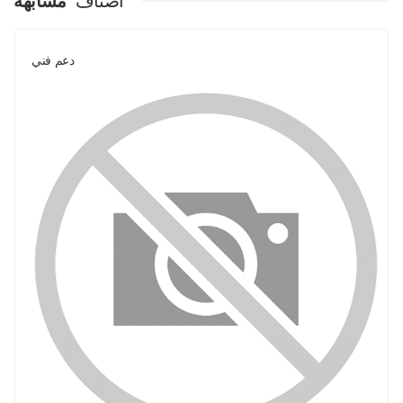
اصناف
مشابهة
دعم فني