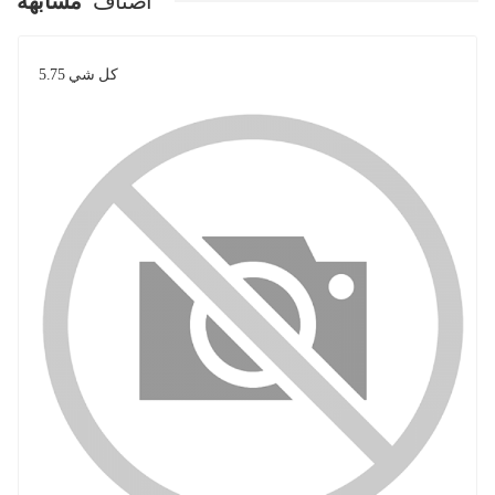
اصناف
مشابهة
كل شي 5.75