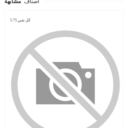
اصناف
مشابهة
كل شي 5.75