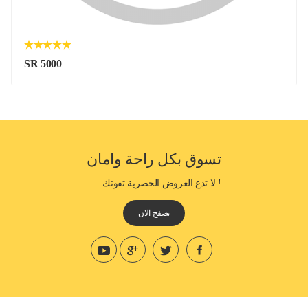
SR 5000
تسوق بكل راحة وامان
! لا تدع العروض الحصرية تفوتك
تصفح الان