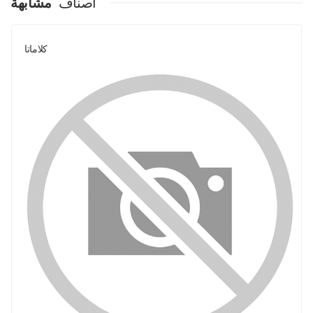
اصناف
مشابهة
كلاماتا