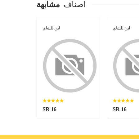
اصناف
مشابهة
لبن للشاي
لبن للشاي
SR 16
SR 16