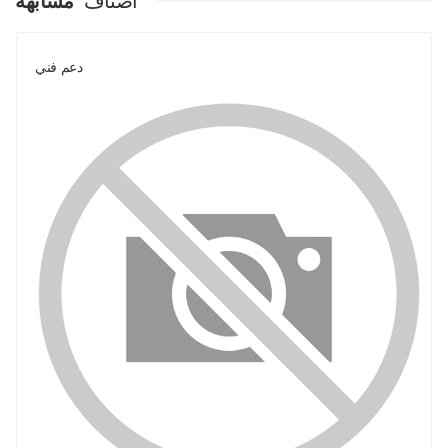
اصناف
مشابهة
دعم فني