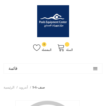
0
السلة
المفضلة
قائمة
صنف-6-9
أندرويد
الرئيسية