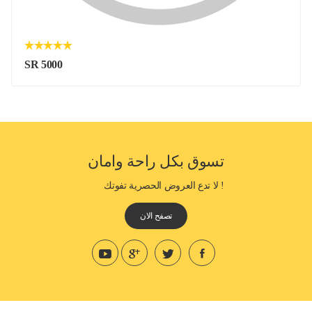
SR 5000
تسوق بكل راحة وامان
! لا تدع العروض الحصرية تفوتك
تصفح الان