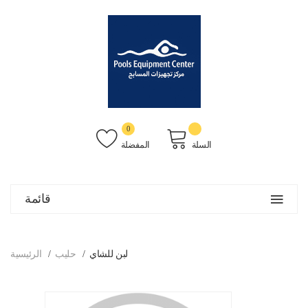
0
السلة
المفضلة
قائمة
لبن للشاي
حليب
الرئيسية