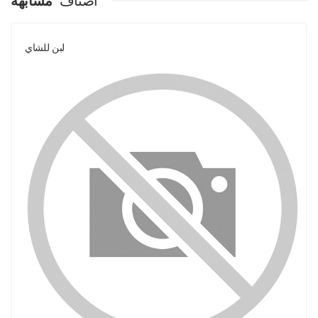
اصناف
مشابهة
لبن للشاي