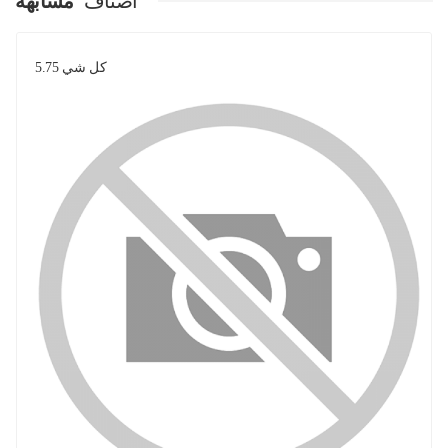
اصناف
مشابهة
كل شي 5.75