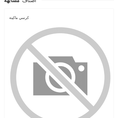
اصناف
مشابهة
كرسي ماكينة