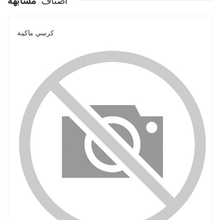
اصناف
مشابهة
كرسي ماكينة