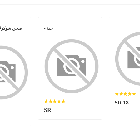
- حبة
صحن شوكولات
SR 18
SR