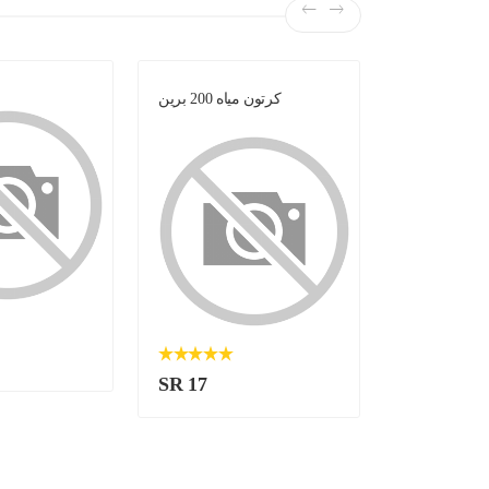
لبن -
كرتون مياه 200 برين
SR 17
SR