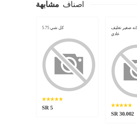
اصناف
مشابهة
ه صغير تغليف
كل شي 5.75
فوال 
عادي
SR 5
SR 30.002