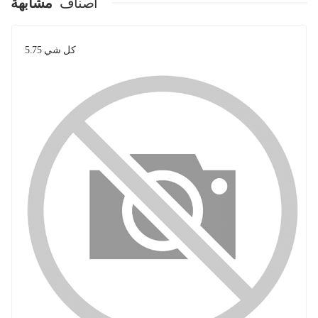
اصناف
مشابهة
كل شي 5.75