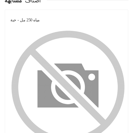
اصناف
مشابهة
مياه 250 مل - حبة