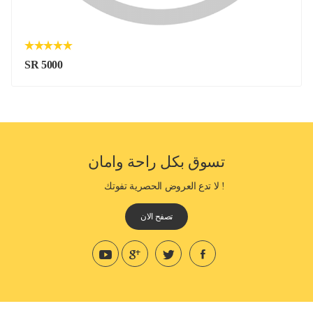
SR 5000
تسوق بكل راحة وامان
! لا تدع العروض الحصرية تفوتك
تصفح الان