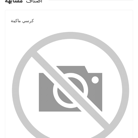
اصناف
مشابهة
كرسي ماكينة