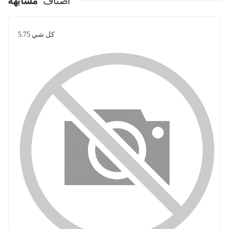
اصناف
مشابهة
كل شي 5.75