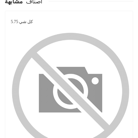
اصناف
مشابهة
كل شي 5.75