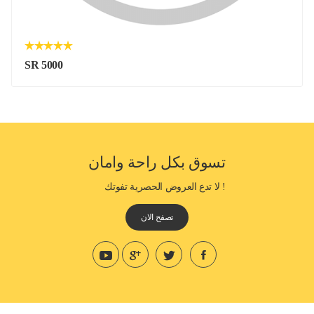
SR 5000
تسوق بكل راحة وامان
! لا تدع العروض الحصرية تفوتك
تصفح الان