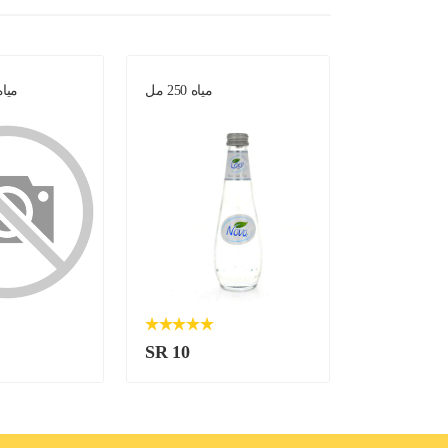
حلاوة حمبصية
مياه 250 مل
مياه 250 مل -
SR 10
SR 10