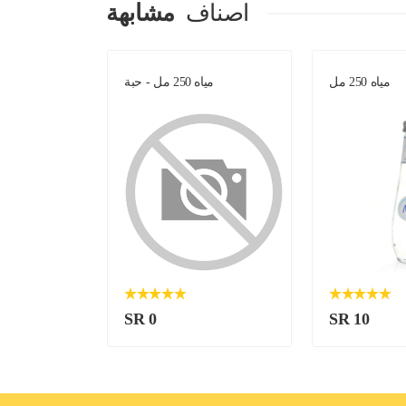
اصناف
مشابهة
مياه 250 مل
مياه 250 مل - حبة
SR 0
SR 10