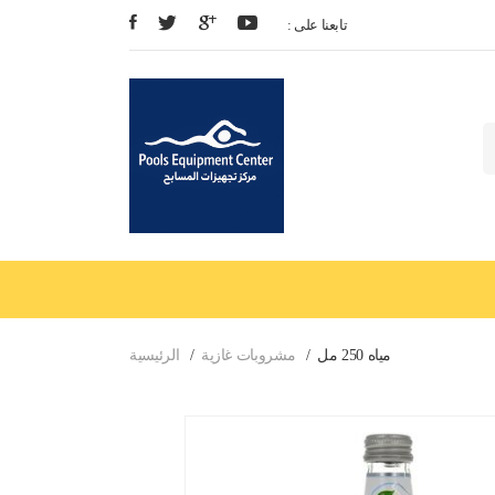
: تابعنا على
مياه 250 مل
مشروبات غازية
الرئيسية