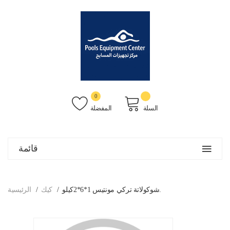
0
السلة
المفضلة
قائمة
شوكولاتة تركي مونتيس 1*6*2كيلو.
كيك
الرئيسية