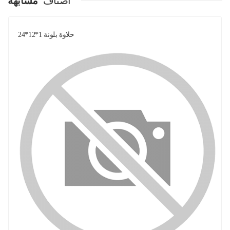
اصناف
مشابهة
حلاوة بلونة 1*12*24