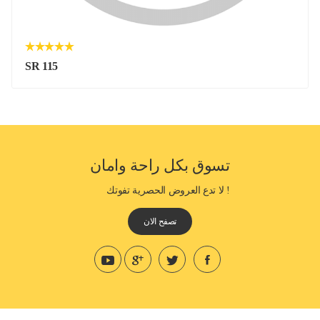
SR 115
تسوق بكل راحة وامان
! لا تدع العروض الحصرية تفوتك
تصفح الان