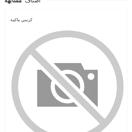
اصناف
مشابهة
كرسي ماكينة