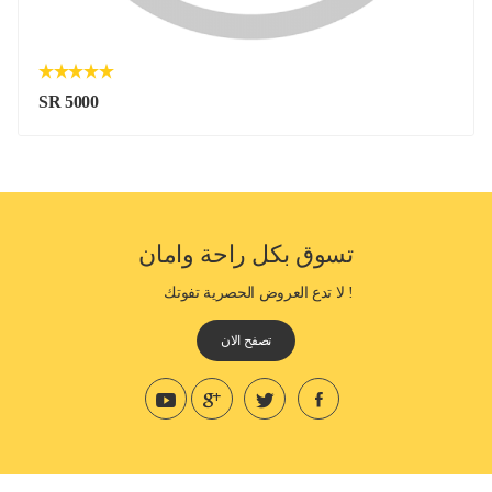
SR 5000
تسوق بكل راحة وامان
! لا تدع العروض الحصرية تفوتك
تصفح الان