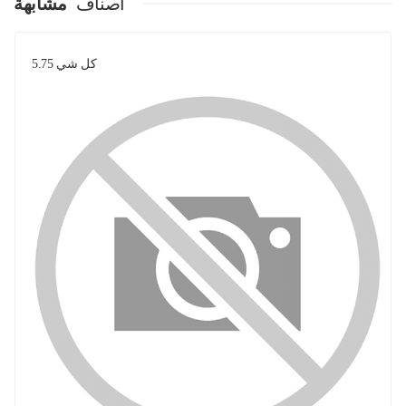
اصناف
مشابهة
كل شي 5.75