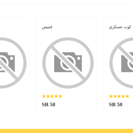
كوت عسكري
قميص
SR 50
SR 50