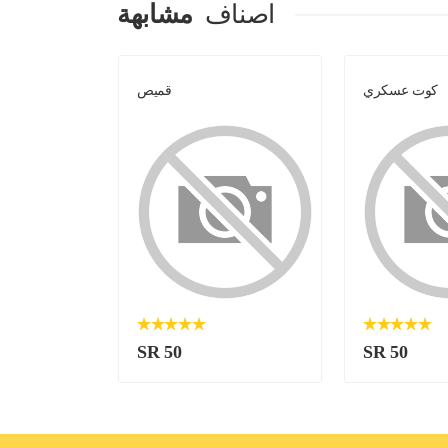
اصناف
مشابهة
كوت عسكري
قميص
SR 50
SR 50