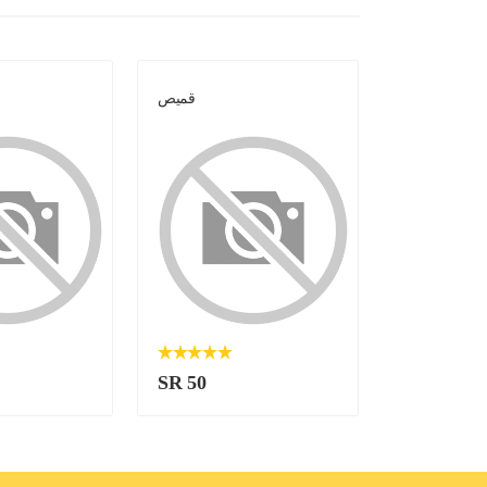
كوت عسكري
قميص
SR 50
SR 50