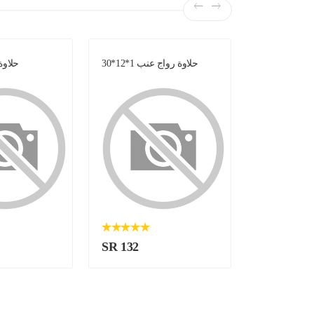
حلاوة رواج عنب 1*12*30
حلاوة وج
SR 132
SR 115