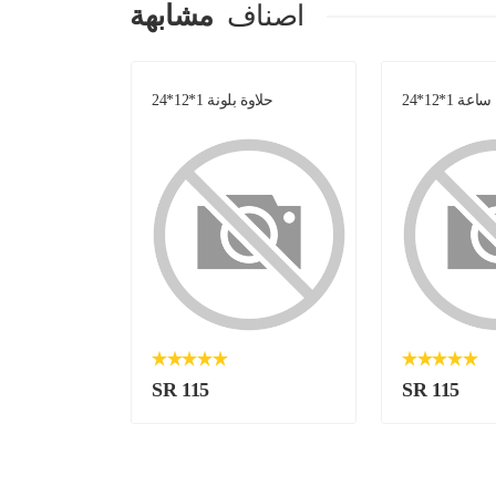
اصناف
مشابهة
عة 1*12*24
حلاوة بلونة 1*12*24
شوكولاتة تر
SR 115
SR 115