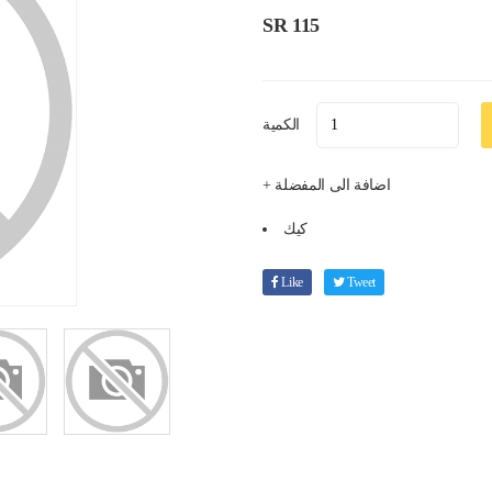
SR 115
الكمية
+ اضافة الى المفضلة
كيك
Like
Tweet