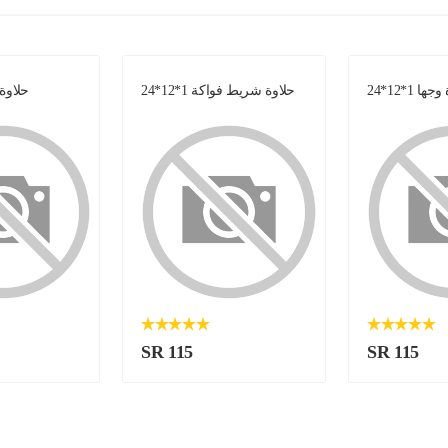
ها 1*12*24
حلاوة شريط فواكة 1*12*24
حلاوة سا
SR 115
SR 115