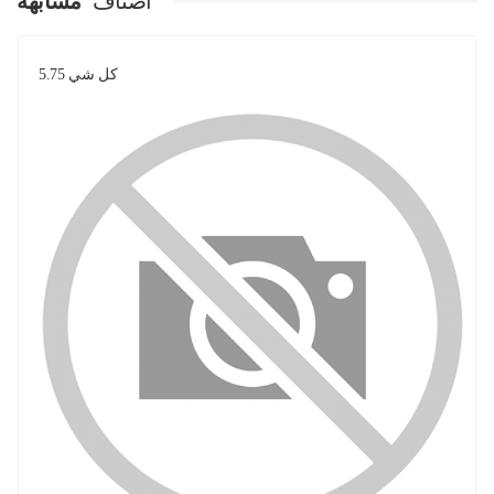
اصناف
مشابهة
كل شي 5.75