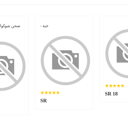
- حبة
صحن شوكولات
SR 18
SR