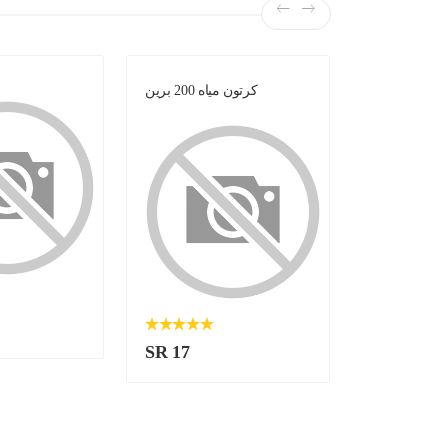
لبن -
كرتون مياه 200 برين
SR 17
SR