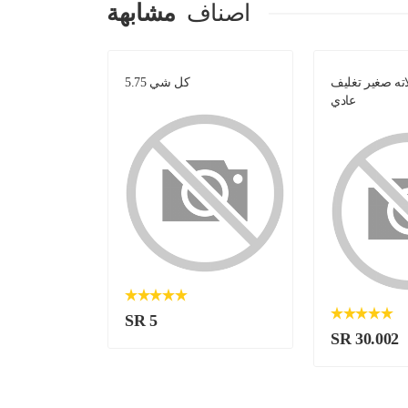
اصناف
مشابهة
ه صغير تغليف
كل شي 5.75
فوال 
عادي
SR 5
SR 30.002