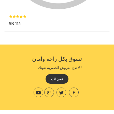
SR 115
تسوق بكل راحة وامان
! لا تدع العروض الحصرية تفوتك
تصفح الان