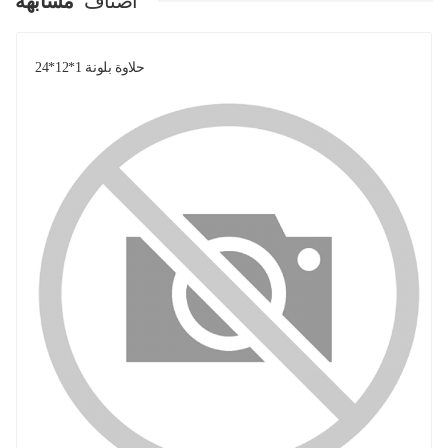
اصناف
مشابهة
حلاوة بلونة 1*12*24