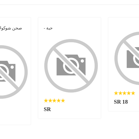
- حبة
صحن شوكولات
SR 18
SR