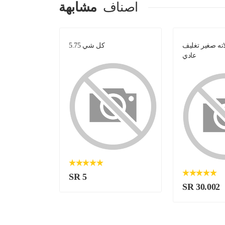
اصناف
مشابهة
ه صغير تغليف
كل شي 5.75
فوال 
عادي
SR 5
SR 30.002