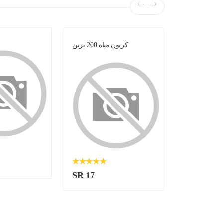
لبن -
كرتون مياه 200 برين
SR 17
SR