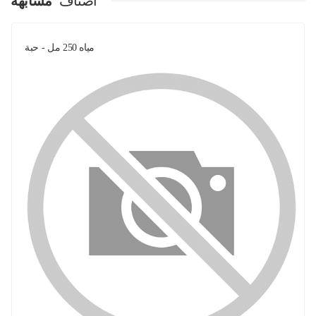
اصناف
مشابهة
مياه 250 مل - حبة