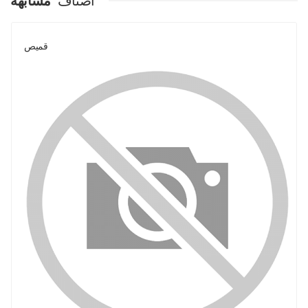
اصناف
مشابهة
قميص