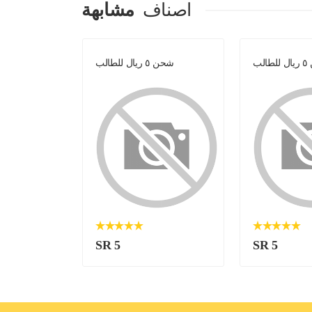
اصناف
مشابهة
الب
شحن ٥ ريال للطالب
شحن ٥ ريال ل
SR 5
SR 5