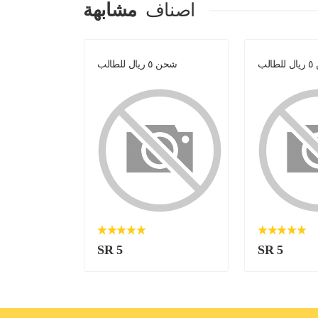
اصناف
مشابهة
الب
شحن ٥ ريال للطالب
شحن ٥ ريال ل
SR 5
SR 5