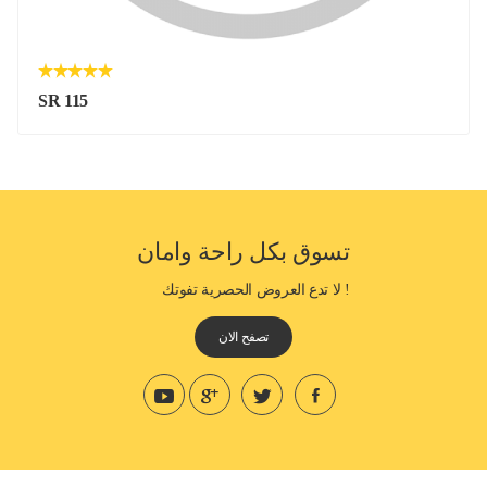
SR 115
تسوق بكل راحة وامان
! لا تدع العروض الحصرية تفوتك
تصفح الان