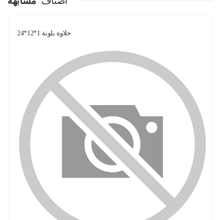
اصناف
مشابهة
حلاوة بلونة 1*12*24