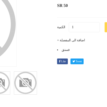
SR 50
الكمية
+ اضافة الى المفضلة
فستق
Like
Tweet