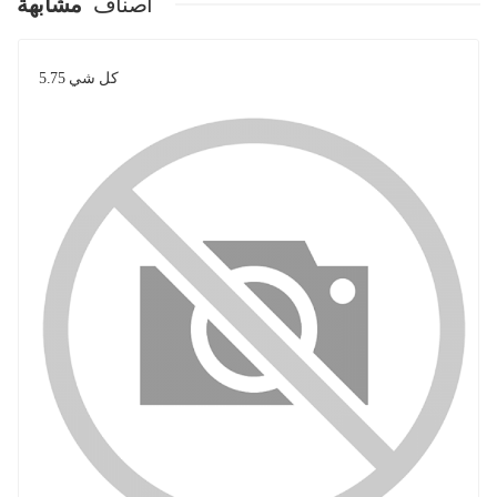
اصناف
مشابهة
كل شي 5.75