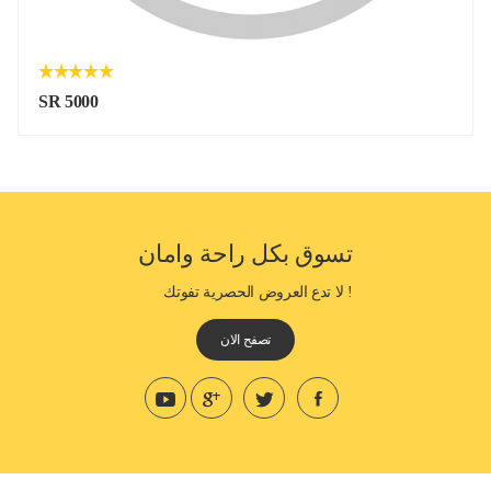
SR 5000
تسوق بكل راحة وامان
! لا تدع العروض الحصرية تفوتك
تصفح الان