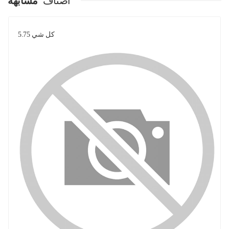
اصناف
مشابهة
كل شي 5.75