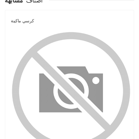
اصناف
مشابهة
كرسي ماكينة