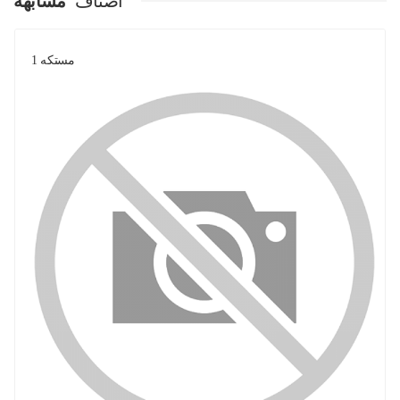
اصناف
مشابهة
مستكه 1