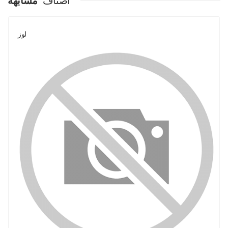
اصناف
مشابهة
لوز