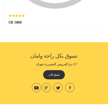
SR 5000
تسوق بكل راحة وامان
! لا تدع العروض الحصرية تفوتك
تصفح الان