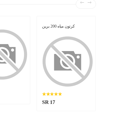
لبن -
كرتون مياه 200 برين
SR 17
SR