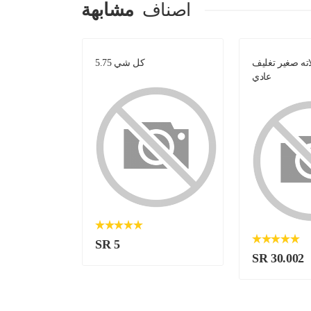
اصناف
مشابهة
ه صغير تغليف
كل شي 5.75
فوال 
عادي
SR 5
SR 30.002