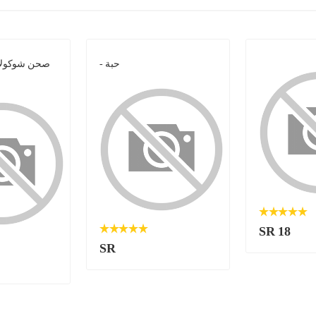
- حبة
صحن شوكولات
SR 18
SR