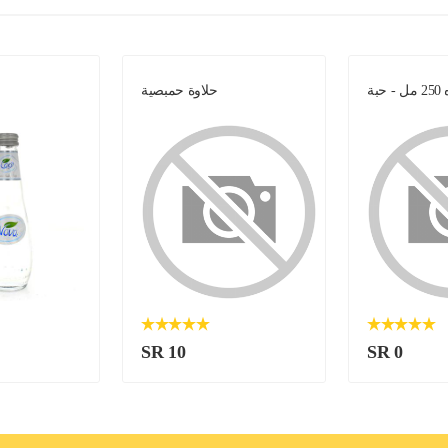
 حبة
حلاوة حمبصية
SR 10
SR 0