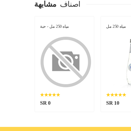
اصناف
مشابهة
مياه 250 مل
مياه 250 مل - حبة
SR 0
SR 10