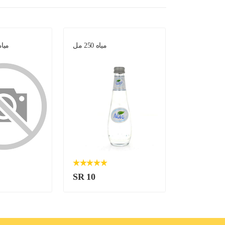
حلاوة حمبصية
مياه 250 مل
مياه 250 مل -
SR 10
SR 10