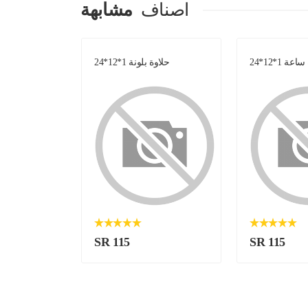
اصناف
مشابهة
عة 1*12*24
حلاوة بلونة 1*12*24
شوكولاتة تر
SR 115
SR 115