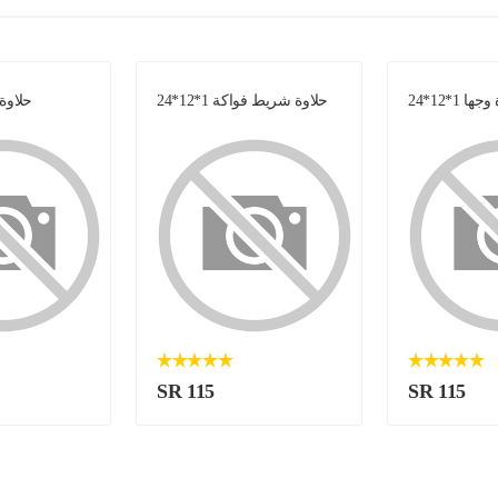
ها 1*12*24
حلاوة شريط فواكة 1*12*24
حلاوة سا
SR 115
SR 115