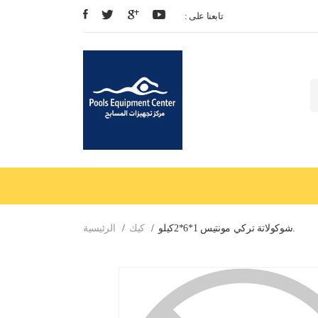
: تابعنا على
شوكولاتة تركي مونتيس 1*6*2كيلو.
كيك
الرئيسية