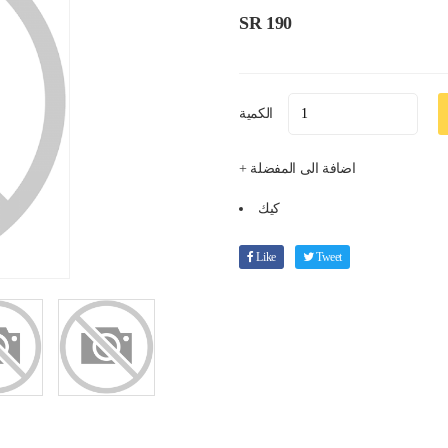
SR 190
الكمية
+ اضافة الى المفضلة
كيك
Like
Tweet