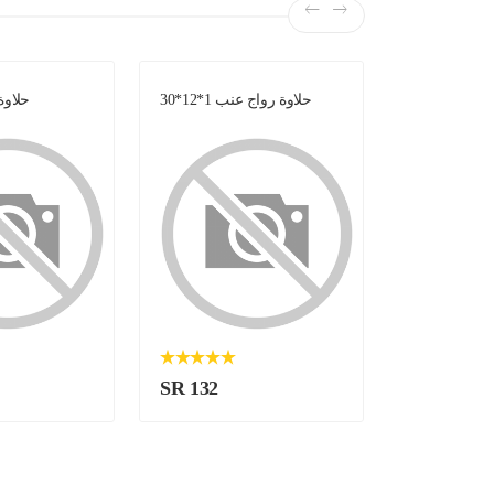
حلاوة رواج عنب 1*12*30
حلاوة وج
SR 132
SR 115